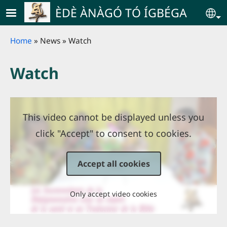
Skip to main content
ÈDÈ ÀNÀGÓ TÓ ÍGBÉGA
Se
Breadcrumb
Home
News
Watch
Watch
This video cannot be displayed unless you
click "Accept" to consent to cookies.
Accept all cookies
Only accept video cookies