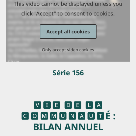
This video cannot be displayed unless you
click "Accept" to consent to cookies.
Accept all cookies
Only accept video cookies
Série 156
🆅🅸🅴 🅳🅴 🅻🅰
🅲🅾🅼🅼🆄🅽🅰🆄🆃É :
BILAN ANNUEL