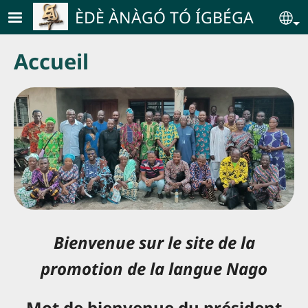
Skip to main content
ÈDÈ ÀNÀGÓ TÓ ÍGBÉGA
Se
Accueil
Bienvenue sur le site de la
promotion de la langue Nago
Mot de bienvenue du président