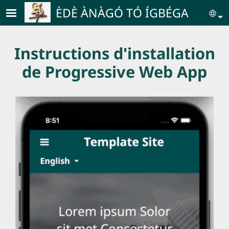
Skip to main content
ÈDÈ ÀNÀGÓ TÓ ÍGBÉGA
Se
Instructions d'installation
de Progressive Web App